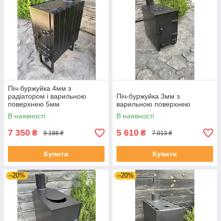
Піч-буржуйка 4мм з
радіатором і варильною
Піч-буржуйка 3мм з
поверхнею 5мм
варильною поверхнею
В наявності
В наявності
7 350
5 610
₴
₴
9 188 ₴
7 013 ₴
Купити
Купити
–20%
–20%