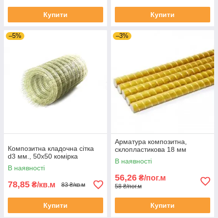
Купити
Купити
–5%
–3%
Арматура композитна,
Композитна кладочна сітка
склопластикова 18 мм
d3 мм., 50х50 комірка
В наявності
В наявності
56,26
₴/пог.м
78,85
₴/кв.м
83 ₴/кв.м
58 ₴/пог.м
Купити
Купити