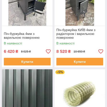
Піч-буржуйка КИЇВ 4мм з
Піч-буржуйка 4мм з
радіатором і варильною
варильною поверхнею
поверхнею
В наявності
В наявності
6 420
8 520
₴
₴
8 025 ₴
10 650 ₴
Купити
Купити
–5%