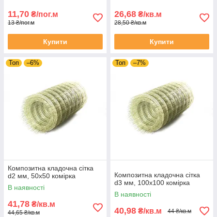
11,70
26,68
₴/пог.м
₴/кв.м
13 ₴/пог.м
28,50 ₴/кв.м
Купити
Купити
Топ
–6%
Топ
–7%
Композитна кладочна сітка
Композитна кладочна сітка
d2 мм, 50х50 комірка
d3 мм, 100х100 комірка
В наявності
В наявності
41,78
₴/кв.м
40,98
₴/кв.м
44 ₴/кв.м
44,65 ₴/кв.м