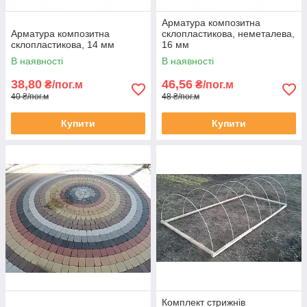
Арматура композитна
Арматура композитна
склопластикова, неметалева,
склопластикова, 14 мм
16 мм
В наявності
В наявності
38,80
46,56
₴/пог.м
₴/пог.м
40 ₴/пог.м
48 ₴/пог.м
Купити
Купити
Комплект стрижнів