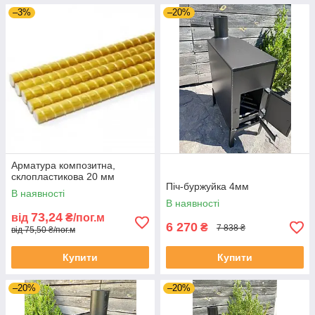
–3%
–20%
Арматура композитна,
склопластикова 20 мм
Піч-буржуйка 4мм
В наявності
В наявності
73,24
від
₴/пог.м
6 270
₴
7 838 ₴
від 75,50 ₴/пог.м
Купити
Купити
–20%
–20%