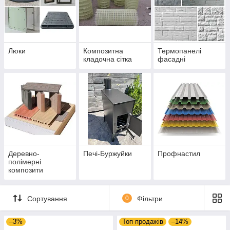
Люки
Композитна
Термопанелі
кладочна сітка
фасадні
Деревно-
Печі-Буржуйки
Профнастил
полімерні
композити
Сортування
0
Фільтри
–3%
Топ продажів
–14%