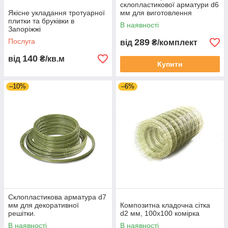
склопластикової арматури d6
Якісне укладання тротуарної
мм для виготовлення
плитки та бруківки в
парнику
В наявності
Запоріжжі
Послуга
289
від
₴/комплект
140
від
₴/кв.м
Купити
–10%
–6%
Склопластикова арматура d7
мм для декоративної
Композитна кладочна сітка
решітки.
d2 мм, 100х100 комірка
В наявності
В наявності