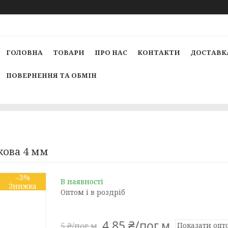
ГОЛОВНА
ТОВАРИ
ПРО НАС
КОНТАКТИ
ДОСТАВКА
ПОВЕРНЕННЯ ТА ОБМІН
кова 4 мм
–3%
В наявності
Оптом і в роздріб
4,85 ₴/пог.м
Показати опт
5 ₴/пог.м