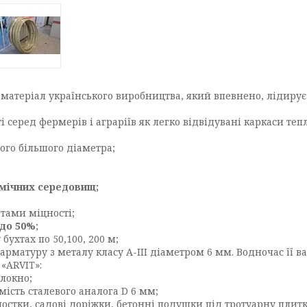
матеріал українського виробництва, який впевнено, лідирує 
серед фермерів і аграріїв як легко відвідувані каркаси тепл
ого більшого діаметра;
імічних середовищ;
тами міцності;
 до 50%
;
 бухтах по 50,100, 200 м;
рматуру з металу класу А-III діаметром 6 мм. Водночас її ваг
«ARVIT»:
олокно;
мість сталевого аналога D 6 мм;
мостки, садові доріжки, бетонні подушки під тротуарну плитк