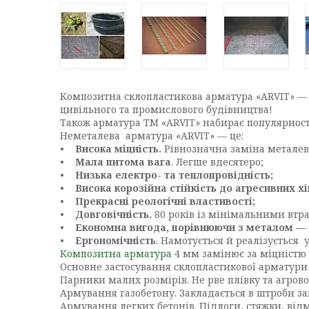
Композитна склопластикова арматура «ARVIT» — 
цивільного та промислового будівництва!
Також арматура ТМ «ARVIT» набирає популярності 
Неметалева арматура «ARVIT» — це:
•
Висока міцність.
Рівнозначна заміна металев
•
Мала питома вага
. Легше вдесятеро;
•
Низька електро- та теплопровідність;
•
Висока корозійна стійкість до агресивних х
•
Прекрасні реологічні властивості;
•
Довговічність.
80 років із мінімальними втра
•
Економна вигода, порівнюючи з металом —
•
Ергономічність
. Намотується й реалізується у
Композитна арматура
4 мм замінює за міцністю а
Основне застосування склопластикової арматури 
Парники малих розмірів. Не рве плівку та агров
Армування газобетону. Закладається в штроби за
Армування легких бетонів. Підлоги, стяжки, від