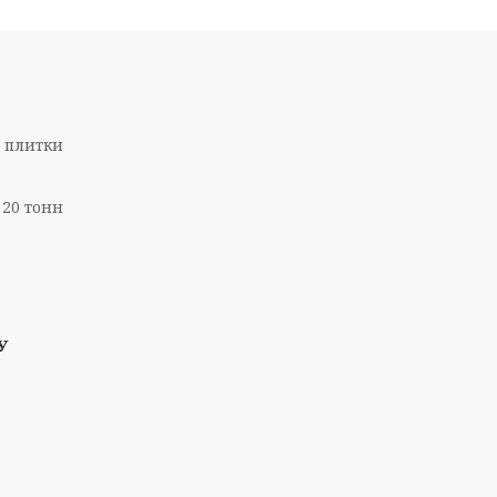
ї плитки
 20 тонн