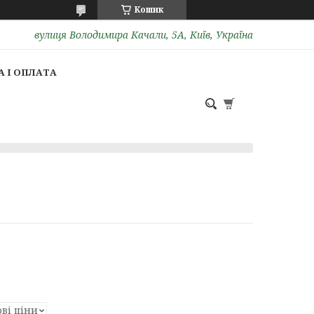
Кошик
вулиця Володимира Качали, 5А, Київ, Україна
 І ОПЛАТА
ові ціни