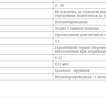
4 - 20
Не токсична, за ступенем в
середовище відноситься до 4
Нетеплопроводная
Згідно з заявкою покупця
Прогнозована довговічність 
2.2
Гарантійний термін збережен
виготовлення при дотриманні
9-12
0.35 мּ0С
Ідеально - пружний
Неелектропроводная - є діе