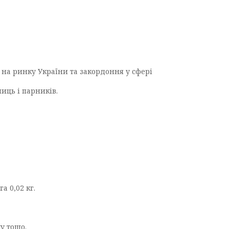
на ринку України та закордоння у сфері
иць і парників.
а 0,02 кг.
у тощо.