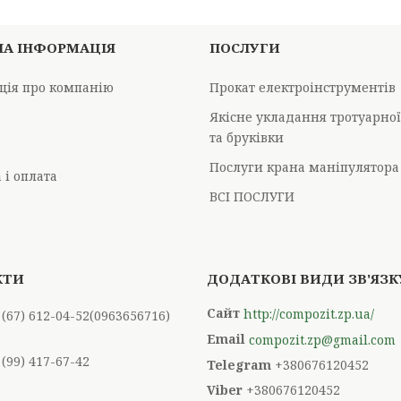
НА ІНФОРМАЦІЯ
ПОСЛУГИ
ція про компанію
Прокат електроінструментів
Якісне укладання тротуарно
та бруківки
Послуги крана маніпулятора
 і оплата
ВСІ ПОСЛУГИ
http://compozit.zp.ua/
 (67) 612-04-52
0963656716
compozit.zp@gmail.com
 (99) 417-67-42
+380676120452
+380676120452