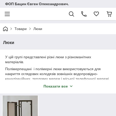
ФОП Бацин Євген Олександрович.
Товари
Люки
Люки
У цій групі представлені різні люки з різноманітних
матеріалів.
Полімерпещані і полімерні люки використовуються для
накриття оглядових колодязів зовнішніх водопровідно-
каналізаційних, теплових мереж і міської телефонної мережі.
Люки з полімерно-піщаної композиції — новітня розробка,
Показати все
створена з урахуванням сучасних вимог техніки безпеки та
екологічних норм.
Застосування полімерпещних люків розв'язує проблему їх
крадіжки. Виконані з полімеру та піску, вони не можуть вдруге
перероблятися або здаватися на металолом, на відміну від
звичайних чавунних люків