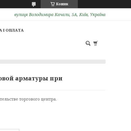
Кошик
вулиця Володимира Качали, 5А, Київ, Україна
 І ОПЛАТА
овой арматуры при
ельстве торгового центра.