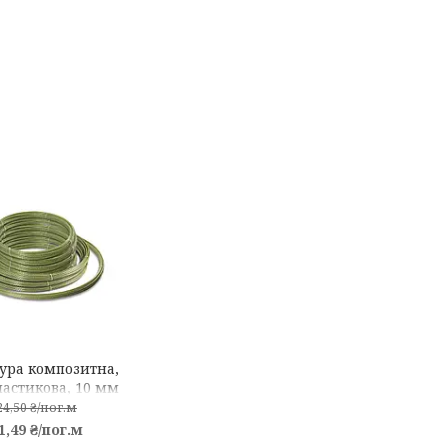
ура композитна,
ластикова, 10 мм
24,50 ₴/пог.м
1,49 ₴/пог.м