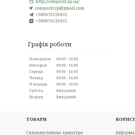
http://compozit.zp.ua/
compozit.zp@gmail.com
+380676120452
+380676120452
Графік роботи
Понеділок
09:00
16:00
Вівторок
09:00
16:00
Середа
09:00
16:00
Четвер
09:00
16:00
Пʼятниця
09:00
16:00
Субота
Вихідний
Неділя
Вихідний
ТОВАРИ
КОРИС
Склопластикова арматура
Інформа