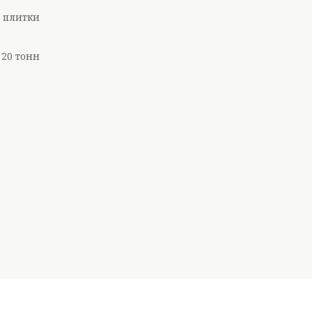
ї плитки
 20 тонн