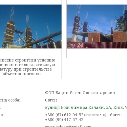
инские строители успешно
еняют стеклопластиковую
атуру при строительстве
объектов торговли.
ФОП Бацин Євген Олександрович
Євген
вулиця Володимира Качали, 5А, Київ, 
+380 (67) 612-04-52
Євген
0963656716
+380 (99) 417-67-42
compozit.zp@gmail.com