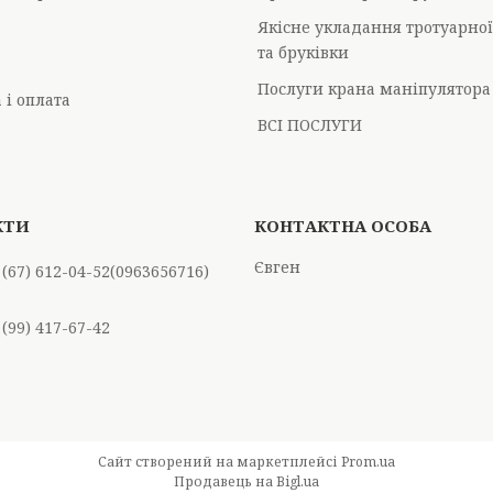
Якісне укладання тротуарно
та бруківки
Послуги крана маніпулятора
 і оплата
ВСІ ПОСЛУГИ
Євген
 (67) 612-04-52
0963656716
 (99) 417-67-42
Сайт створений на маркетплейсі
Prom.ua
Продавець на Bigl.ua