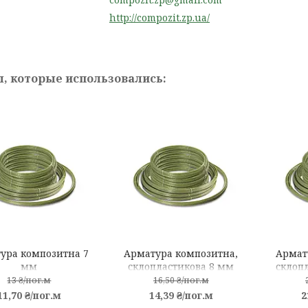
http://compozit.zp.ua/
ура композитна 7
Арматура композитна,
Армат
мм
склопластикова 8 мм
склоп
13 ₴/пог.м
16,50 ₴/пог.м
11,70 ₴/пог.м
14,39 ₴/пог.м
2