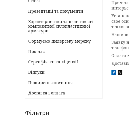
Статті
Предста
интерье
Презентації та документи
Установ
свое ос
Характеристики та властивості
композитної склопластикової
теплово
арматури
Наши по
Формуємо дилерську мережу
Заявку 
телефон
Про нас
Оплата 
Сертифікати та ліцензії
Доставк
Відгуки
Поширені запитання
Доставка і оплата
Фільтри