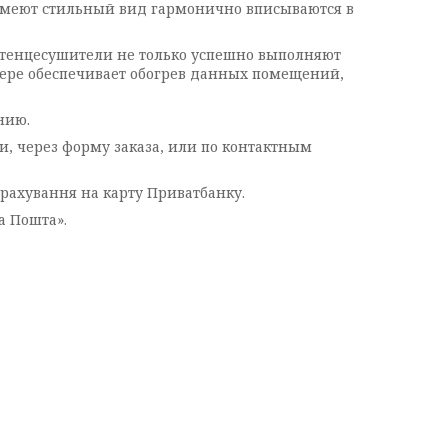
меют стильный вид гармонично вписываются в
лотенцесушители не только успешно выполняют
 мере обеспечивает обогрев данных помещений,
нию.
и, через форму заказа, или по контактным
рахування на карту Приватбанку.
а Пошта».