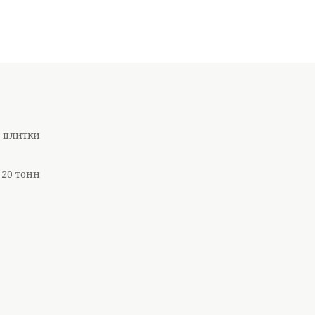
ї плитки
 20 тонн