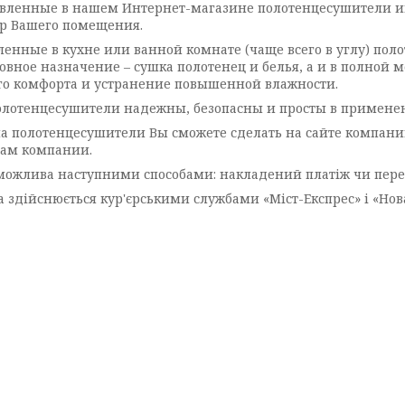
вленные в нашем Интернет-магазине полотенцесушители и
р Вашего помещения.
ленные в кухне или ванной комнате (чаще всего в углу) по
новное назначение – сушка полотенец и белья, а и в полной
го комфорта и устранение повышенной влажности.
лотенцесушители надежны, безопасны и просты в примене
на полотенцесушители Вы сможете сделать на сайте компани
ам компании.
можлива наступними способами: накладений платіж чи пере
а здійснюється кур'єрськими службами «Міст-Експрес» і «Нов