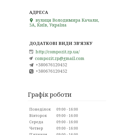
вулиця Володимира Качали,
5А, Київ, Україна
http://compozit.zp.ua/
compozit.zp@gmail.com
+380676120452
+380676120452
Графік роботи
Понеділок
09:00
16:00
Вівторок
09:00
16:00
Середа
09:00
16:00
Четвер
09:00
16:00
Пʼятниця
09:00
16:00