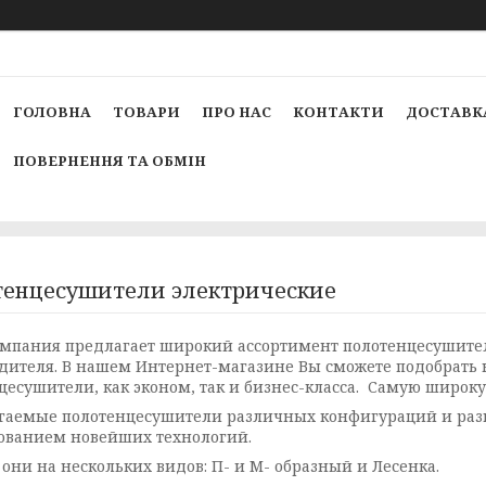
ГОЛОВНА
ТОВАРИ
ПРО НАС
КОНТАКТИ
ДОСТАВКА
ПОВЕРНЕННЯ ТА ОБМІН
енцесушители электрические
мпания предлагает широкий ассортимент полотенцесушите
дителя. В нашем Интернет-магазине Вы сможете подобрать к
цесушители, как эконом, так и бизнес-класса. Самую широ
аемые полотенцесушители различных конфигураций и разме
ованием новейших технологий.
 они на нескольких видов: П- и М- образный и Лесенка.