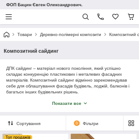
ФОП Бацин Євген Олександрович.
Товари
Деревно-полімерні композити
Композитний 
Композитний сайдинг
ДПК сайдинг – матеріал нового покоління, який успішно
складає конкуренцію пластикових і металевих фасадних
матеріалів. Композитний сайдинг відмінно зарекомендував
себе для облаштування фасадів будівель, лоджій, балконів і
багатьох інших будівельних рішень.
До складу композитного сайдинга входять:
Показати все
Деревне борошно – 43%;
ПВХ (полівінілхлорид) - 43%;
Экодобавки – 10%;
Сортування
0
Фільтри
Барвники – 4%.
Топ продажів