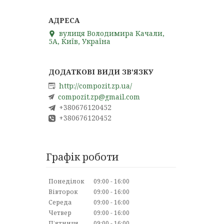
вулиця Володимира Качали,
5А, Київ, Україна
http://compozit.zp.ua/
compozit.zp@gmail.com
+380676120452
+380676120452
Графік роботи
Понеділок
09:00
16:00
Вівторок
09:00
16:00
Середа
09:00
16:00
Четвер
09:00
16:00
Пʼятниця
09:00
16:00