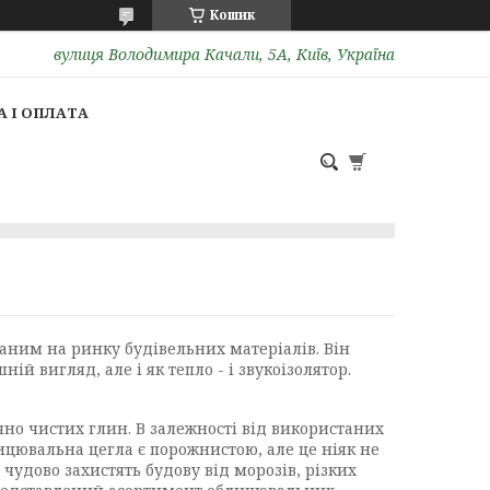
Кошик
вулиця Володимира Качали, 5А, Київ, Україна
 І ОПЛАТА
аним на ринку будівельних матеріалів. Він
й вигляд, але і як тепло - і звукоізолятор.
но чистих глин. В залежності від використаних
ицювальна цегла є порожнистою, але це ніяк не
чудово захистять будову від морозів, різких