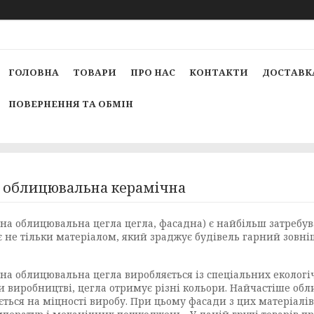
ГОЛОВНА
ТОВАРИ
ПРО НАС
КОНТАКТИ
ДОСТАВКА
ПОВЕРНЕННЯ ТА ОБМІН
 облицювальна керамічна
на облицювальна цегла цегла, фасадна) є найбільш затребув
 не тільки матеріалом, який зраджує будівель гарний зовнішні
на облицювальна цегла виробляється із спеціальних екологіч
и виробництві, цегла отримує різні кольори. Найчастіше обл
ться на міцності виробу. При цьому фасади з цих матеріалів 