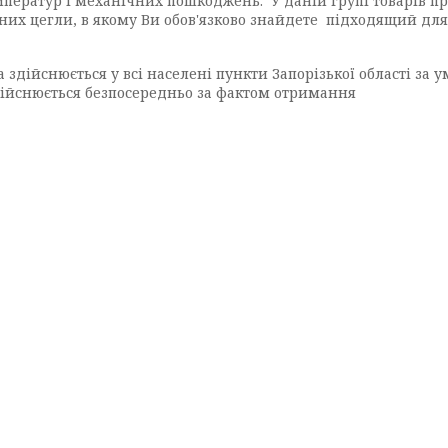
мператур і механічних пошкоджень.
У даній групі товарів
них цегли, в якому Ви обов'язково знайдете
підходящий для 
 здійснюється у всі населені пункти Запорізької області за 
дійснюється безпосередньо за фактом отримання