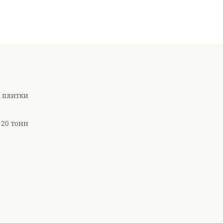
ї плитки
 20 тонн