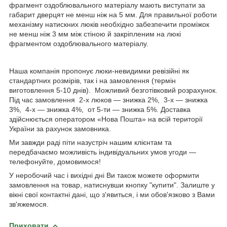
фрагмент оздоблювального матеріалу мають виступати за
габарит дверцят не менш ніж на 5 мм. Для правильної роботи
механізму натискних люків необхідно забезпечити проміжок
не менш ніж 3 мм між стіною й закріпленим на люкі
фрагментом оздоблювального матеріалу.
Наша компанія пропонує люки-невидимки ревізійні як
стандартних розмірів, так і на замовлення (термін
виготовлення 5-10 днів). Можливий безготівковий розрахунок.
Під час замовлення 2-х люков ― знижка 2%, 3-х ― знижка
3%, 4-х ― знижка 4%, от 5-ти ― знижка 5%.
Доставка
здійснюється оператором «Нова Пошта» на всій території
України за рахунок замовника.
Ми завжди раді піти назустріч нашим клієнтам та
передбачаємо можливість індивідуальних умов угоди —
телефонуйте, домовимося!
У неробочий час і вихідні дні Ви також можете оформити
замовлення на товар, натиснувши кнопку "купити". Залиште у
вікні свої контактні дані, що з'явиться, і ми обов'язково з Вами
зв'яжемося.
Приховати