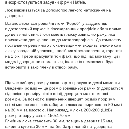
використовуються засувки фірми Hä
fele
.
Люк відкривається за допомогою легкого натискання на
дверцята.
Встановлюються ревізійні люки "Короб" у заздалегідь
підготовлений каркас із гіпсокартонних профілів або ж прямо
до цегляної стіни. Люки мають плоску зовнішню раму, яка
призначена для кріплення до металопрофілів. До комплекту
постачання ревізійного люка-невидимки входять: власне сам
люк у заводській упаковці, посібник зі встановлення, гарантія
на 1 рік. Треба врахувати той факт, що під час монтажу цієї
моделі дверцят не знімаються, інакше їх неможливо буде
встановити в закріплену в отворі раму.
Під час вибору розміру люка варто врахувати деякі моменти.
Введений розмір — це розмір зовнішньої рамки (підбирається
відповідно розміру ніші в стіні), дверцята мають менші
розміри. За повністю відчинених дверцят, розмір прорізу у
світлі менше зовнішніх габаритів люка за шириною на 50 мм і
на 30 мм за висотою. Наприклад, у люка 200х200 (ШхВ)
розмір отвору у світлі 150х170 мм.
Глибина люка становить 30 мм, товщина дверцят 15 мм,
ширина куточка 30 мм. на бік. Закріплений на дверцята