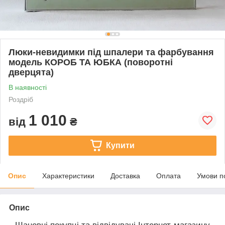
Люки-невидимки під шпалери та фарбування
модель КОРОБ ТА ЮБКА (поворотні
дверцята)
В наявності
Роздріб
1 010
від
₴
Купити
Опис
Характеристики
Доставка
Оплата
Умови п
Опис
Шановні покупці та відвідувачі Інтернет-магазину