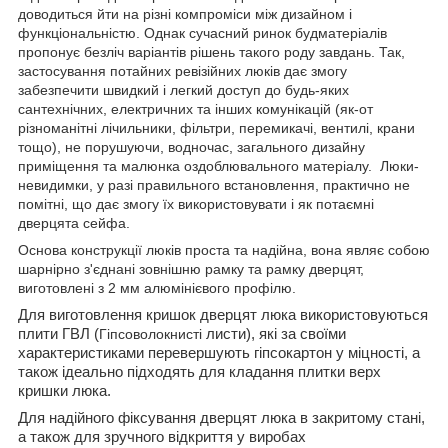
доводиться йти на різні компроміси між дизайном і
функціональністю. Однак сучасний ринок будматеріалів
пропонує безліч варіантів рішень такого роду завдань. Так,
застосування потайних ревізійних люків дає змогу
забезпечити швидкий і легкий доступ до будь-яких
сантехнічних, електричних та інших комунікацій (як-от
різноманітні лічильники, фільтри, перемикачі, вентилі, крани
тощо), не порушуючи, водночас, загального дизайну
приміщення та малюнка оздоблювального матеріалу. Люки-
невидимки, у разі правильного встановлення, практично не
помітні, що дає змогу їх використовувати і як потаємні
дверцята сейфа.
Основа конструкції люків проста та надійна, вона являє собою
шарнірно з'єднані зовнішню рамку та рамку дверцят,
виготовлені з 2 мм алюмінієвого профілю.
Для виготовлення кришок дверцят люка використовуються
плити ГВЛ (
Гіпсоволокнисті
листи), які за своїми
характеристиками перевершують гіпсокартон у міцності, а
також ідеально підходять для кладання плитки верх
кришки люка.
Для надійного фіксування дверцят люка в закритому стані,
а також для зручного відкриття у виробах