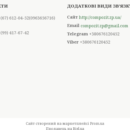
http://compozit.zp.ua/
 (67) 612-04-52
0963656716
compozit.zp@gmail.com
 (99) 417-67-42
+380676120452
+380676120452
Сайт створений на маркетплейсі
Prom.ua
Продавець на Bigl.ua