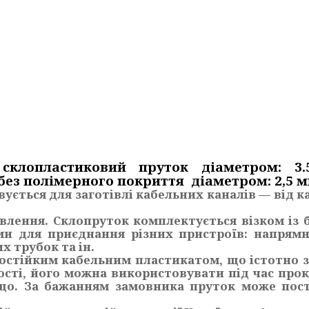
склопластиковий пруток діаметром: 
без полімерного покриття діаметром:
2,5 м
ься для заготівлі кабельних каналів — від ка
ення. Склопруток комплектується візком із 
ми для приєднання різних пристроїв: напрямн
х трубок та ін.
тійким кабельним пластикатом, що істотно зб
ості, його можна використовувати під час прок
о. За бажанням замовника пруток може поста