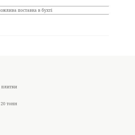
ожлива поставка в бухті
ї плитки
 20 тонн