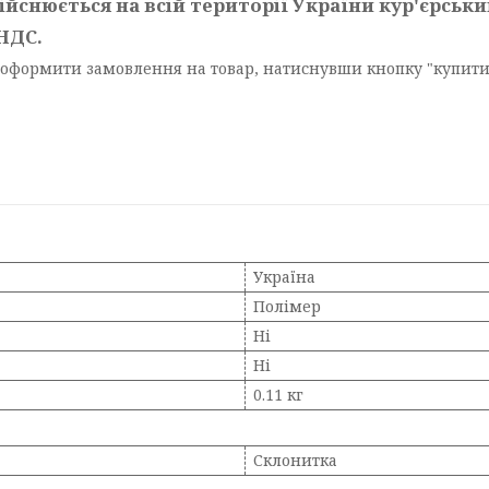
йснюється на всій території України кур'єрськ
НДС.
оформити замовлення на товар, натиснувши кнопку "купити". 
Україна
Полімер
Ні
Ні
0.11 кг
Склонитка