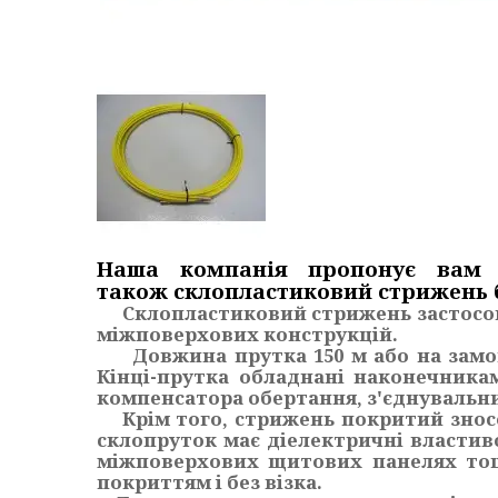
Наша компанія пропонує вам 
також
склопластиковий стрижень 
Склопластиковий стрижень застосовуєт
міжповерхових конструкцій.
Довжина прутка 150 м або на замовл
Кінці-прутка обладнані наконечника
компенсатора обертання, з'єднувальни
Крім того, стрижень покритий зносос
склопруток має діелектричні властив
міжповерхових щитових панелях тощ
покриттям і без візка.