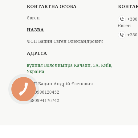
Євген
+380
Євген
+380
ФОП Бацин Євген Олександрович
вулиця Володимира Качали, 5А, Київ,
Україна
ФОП Бацин Андрій Євенович
+380986120452
+380994176742