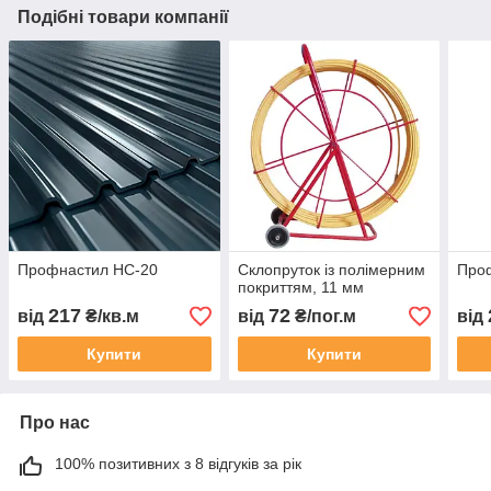
Подібні товари компанії
Профнастил НС-20
Склопруток із полімерним
Про
покриттям, 11 мм
217
72
від
₴/кв.м
від
₴/пог.м
від
Купити
Купити
Про нас
100% позитивних з 8 відгуків за рік