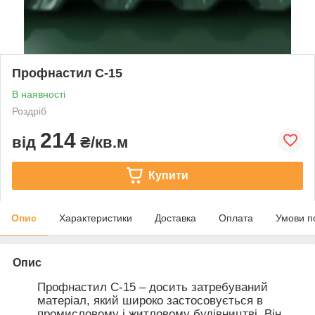
Профнастил С-15
В наявності
Роздріб
214
від
₴/кв.м
Купити
Опис
Характеристики
Доставка
Оплата
Умови п
Опис
Профнастил С-15 – досить затребуваний
матеріал, який широко застосовується в
промисловому і житловому будівництві. Він