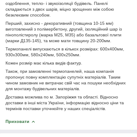
оздоблення, тепло- і звукоізоляції будівель. Панелі
складаються з двох шарів, міцно зрощених між собою
безклеєвим способом.
Перший, захисно - декоративний (товщина 10-15 мм)
виготовлений з полімербетону, другий, ізоляційний шар із
пінополістиролу (марка М25, М35) або базальтової плити
(марки Д135-145), та може мати товщину 20-200мм.
Термопанелі випускаються в кількох розмірах: 600х400мм,
930х300мм, 580х240мм, 500х250мм.
Кожен розмір має кілька видів фактур.
Також, при замовленні термопанелей, наша компанія
пропонує повну комплектацію супутніх матеріалів. Таким
чином замовник не витрачає свій час на пошуки необхідних
для монтажу будівельних матеріалів.
Доставка можлива по м. Запоріжжя та області. Відносно
доставки в інші міста України, інформацію відносно ціни та
термінів поставки уточнюйте у наших спеціалістів.
Приховати